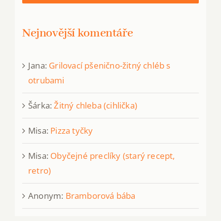
Nejnovější komentáře
Jana
:
Grilovací pšenično-žitný chléb s
otrubami
Šárka
:
Žitný chleba (cihlička)
Misa
:
Pizza tyčky
Misa
:
Obyčejné preclíky (starý recept,
retro)
Anonym
:
Bramborová bába